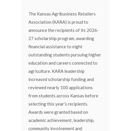
The Kansas Agribusiness Retailers
Association (KARA) is proud to
announce the recipients of its 2026-
27 scholarship program, awarding
financial assistance to eight
outstanding students pursuing higher
education and careers connected to
agriculture. KARA leadership
increased scholarship funding and
reviewed nearly 100 applications
from students across Kansas before
selecting this year’s recipients.
Awards were granted based on
academic achievement, leadership,
community involvement and