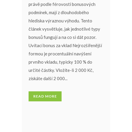
právě podle férovosti bonusových
podmínek, mají z dlouhodobého
hlediska výraznou výhodu. Tento
článek vysvětluje, jak jednotlivé typy
bonusů fungují a na co si dát pozor.
Uvítací bonus za vklad Nejrozšířenější
formou je procentuální navýšení
prvního vkladu, typicky 100 % do
určité částky. Vložíte-li 2 000 Kč,
získáte další 2 000...
READ MORE