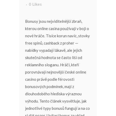
0
Likes
Bonusy jsou nejviditelnější zbraň,
kterou online casina používají v boji o
nové hráče. Tisíce korun navíc, stovky
free spinů, cashback z proher —
nabídky vypadají lákavě, ale jejich
skutečná hodnota se často liší od
reklamního sloganu. Hráči, kteří
porovnávají nejnovější české online
casino právě podle férovosti
bonusových podmínek, mají z
dlouhodobého hlediska výraznou
výhodu. Tento článek vysvětluje, jak
jednotlivé typy bonusů fungují a na co
si dát pozor. Uvítací bonus za vklad