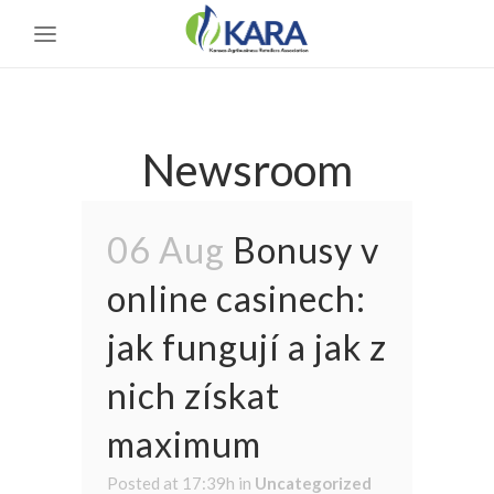
Newsroom
06 Aug
Bonusy v
online casinech:
jak fungují a jak z
nich získat
maximum
Posted at 17:39h
in
Uncategorized