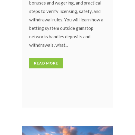
bonuses and wagering, and practical
steps to verify licensing, safety, and
withdrawal rules. You will learn how a
betting system outside gamstop
networks handles deposits and
withdrawals, what...
READ MORE