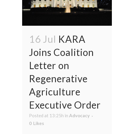
16 Jul
KARA
Joins Coalition
Letter on
Regenerative
Agriculture
Executive Order
Posted at 13:25h
in
Advocacy
0
Likes