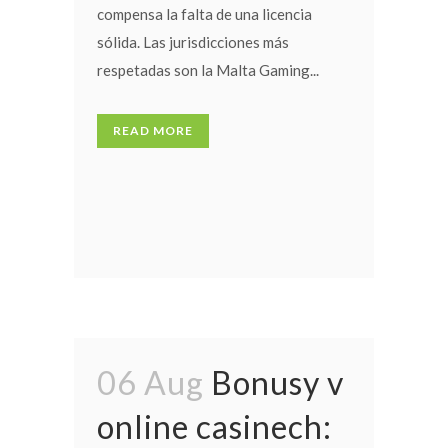
compensa la falta de una licencia
sólida. Las jurisdicciones más
respetadas son la Malta Gaming...
READ MORE
06 Aug
Bonusy v
online casinech: