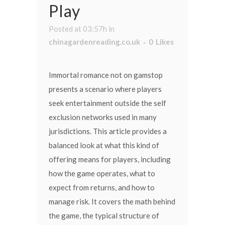
Play
Posted at 03:57h
in
chinagardenreading.co.uk
0
Likes
Immortal romance not on gamstop
presents a scenario where players
seek entertainment outside the self
exclusion networks used in many
jurisdictions. This article provides a
balanced look at what this kind of
offering means for players, including
how the game operates, what to
expect from returns, and how to
manage risk. It covers the math behind
the game, the typical structure of