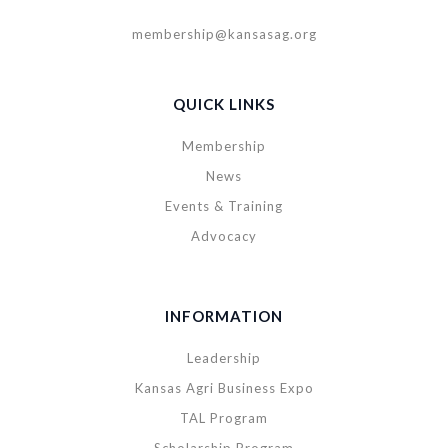
membership@kansasag.org
QUICK LINKS
Membership
News
Events & Training
Advocacy
INFORMATION
Leadership
Kansas Agri Business Expo
TAL Program