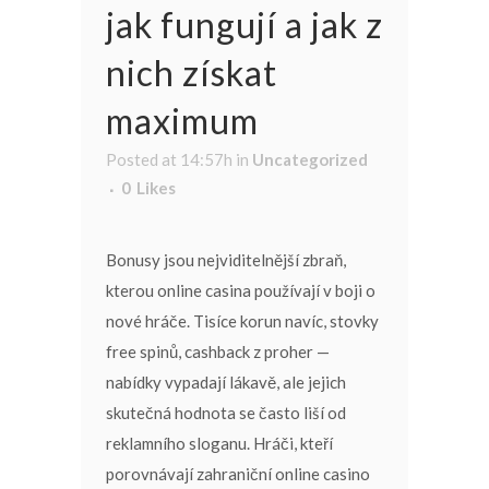
jak fungují a jak z
nich získat
maximum
Posted at 14:57h
in
Uncategorized
0
Likes
Bonusy jsou nejviditelnější zbraň,
kterou online casina používají v boji o
nové hráče. Tisíce korun navíc, stovky
free spinů, cashback z proher —
nabídky vypadají lákavě, ale jejich
skutečná hodnota se často liší od
reklamního sloganu. Hráči, kteří
porovnávají zahraniční online casino