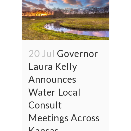
20 Jul
Governor
Laura Kelly
Announces
Water Local
Consult
Meetings Across
Kansas