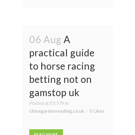
06 Aug
A
practical guide
to horse racing
betting not on
gamstop uk
Posted at 03:57h
in
chinagardenreading.co.uk
0
Likes
READ MORE