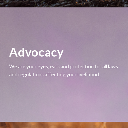
Advocacy
We are your eyes, ears and protection for all laws
and regulations affecting your livelihood.