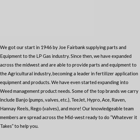
erhöhen das Startkapital der Kunden erheblich. Dank modernster
fangen eventuelle Pechsträhnen effektiv auf und verlängern den
Walzen niemals Langeweile aufkommt. Saisonale Bonusfeuerwerke
unkompliziert in wertvolle Echtgeld-Prämien oder Freispiele für die
Spielraum für ihre persönlichen Setzstrategien gibt. Die visuelle
zusätzliche Gewinne ohne Extrakosten, was den Unterhaltungswert
umsatzfreie Freispiele oder wöchentliche Cashbacks fangen
Willkommensboni starten Gamer mit einem soliden finanziellen
wöchentliche Krypto-Aktionen bieten der Community zusätzlichen
eingezahlte Kapital und geben Spielern deutlich mehr finanziellen
HTML5-Technologie laufen alle Tischspiele absolut flüssig im
Spielspaß spürbar. Zuverlässige Auszahlungsmethoden und ein
und Überraschungsgeschenke halten die Spannung dauerhaft
beliebtesten Spielautomaten umtauschen. Sichere Serverstrukturen
Gestaltung der Live-Räume sorgt zudem für eine authentische
stabil hochhält. Dank erstklassiger Programmierung laufen
eventuelle Verluste effektiv auf und verlängern das
Polster in ihre erste Session, was die Gewinnwahrscheinlichkeit
Mehrwert bei den täglichen Einsätzen an den Walzen. Dieses
Spielraum bei den täglichen Walzendrehs. Hochmoderne
Browser, was ein sicheres und transparentes Spielerlebnis für jeden
kompetenter Kundenservice sorgen zudem für ein geschütztes
aufrecht und machen jeden Klick auf den Startbutton zu einem
schützen dabei alle persönlichen Daten der Gamer effektiv vor
Casino-Stimmung, die lange Zeit begeistert.
sämtliche Spiele ohne jegliche Verzögerung direkt im Webbrowser
Spielvergnügen. Ein engagierter Kundensupport rundet das
erhöht. So wird jeder Klick auf den Startbutton zu einem sicheren,
innovative Konzept verbindet modernste Finanztechnologie
Serverstrukturen schützen dabei alle sensiblen persönlichen
begeisterten Nutzer im Internet garantiert.
Gefühl bei jedem getätigten Walzendreh.
potenziell sehr lohnenden Erlebnis.
unbefugten Zugriffen.
aller gängigen Endgeräte.
Angebot perfekt ab und sorgt für ein rundum sicheres Gefühl.
ehrlichen und absolut mitreißenden Freizeiterlebnis im Netz.
perfekt mit purem, unverfälschtem Casino-Nervenkitzel.
Kundendaten effektiv vor unbefugten Zugriffen Dritter.
We got our start in 1946 by Joe Fairbank supplying parts and
Equipment to the LP Gas industry. Since then, we have expanded
across the midwest and are able to provide parts and equipment to
the Agricultural industry, becoming a leader in fertilizer application
equipment and products. We have even started expanding into
Weed management product needs. Some of the top brands we carry
include Banjo (pumps, valves, etc.), TeeJet, Hypro, Ace, Raven,
Hannay Reels, Rego (valves), and more! Our knowledgeable team
members are spread across the Mid-west ready to do “Whatever it
Takes” to help you.