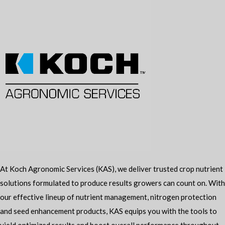
At Koch Agronomic Services (KAS), we deliver trusted crop nutrient
solutions formulated to produce results growers can count on. With
our effective lineup of nutrient management, nitrogen protection
and seed enhancement products, KAS equips you with the tools to